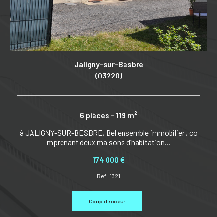
Jaligny-sur-Besbre
(03220)
6 pièces - 119 m²
à JALIGNY-SUR-BESBRE, Bel ensemble immobilier , co
Se
mprenant deux maisons d’habitation...
ISS
174 000 €
Ref : 1321
Coup de coeur