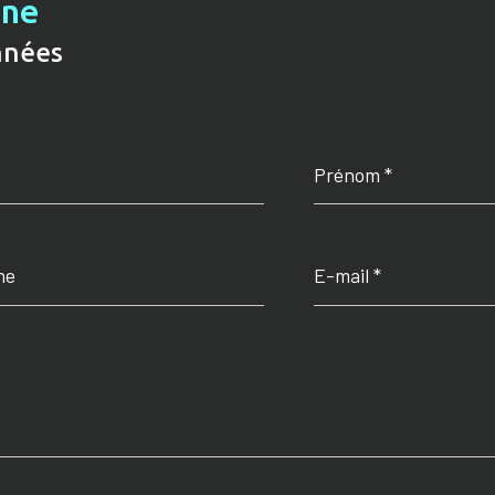
gne
nnées
Prénom
*
E-
mail
*