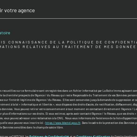
sir
e
ir votre agence
ce
atoire
PRIS CONNAISSANCE DE LA POLITIQUE DE CONFIDENTI
MATIONS RELATIVES AU TRAITEMENT DE MES DONNÉ
s recueillies sur ce formulaire sont enregistrées dans un fichier informatisé par La Boite Immo agissant 
 de la clientèle/prospects de l'Agence / du Réseau qui reste Responsable du Traitement de vos Données personn
se sur l'intérêt légitime de l'Agence / du Réseau. Elles sont conservées jusqu'à demande de suppression et so
ment à la loi « informatique et libertés », vous disposez des droits d’accès, de rectification, d’effacement, d’o
vos données. Vous pouvez retirer votre consentement à tout moment en contactant directement l’Agence / Le
r plus d’informations sur vos droits. Si vous estimez, après avoir contacté l'Agence / le Réseau, que vos droits
tés, vous pouvez adresser une réclamation à la CNIL. Nous vous informons de l’existence de la liste d'opposit
aquelle vous pouvez vous inscrire ici :
https://www.bloctel.gouv.fr
. Dans le cadre de la protection des Données 
de Données sensibles dans le champ de saisie libre.
tégé par reCAPTCHA, les
Politiques de Confidentialité
et es
Conditions d'utilisation
de Google s'applique