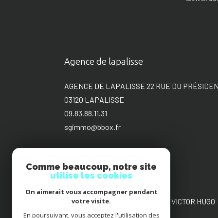
Agence de lapalisse
AGENCE DE LAPALISSE 22 RUE DU PRÉSIDE
03120
LAPALISSE
09.83.88.11.31
sgimmo@bbox.fr
Comme beaucoup, notre site
utilise les cookies
Agence de Roanne
On aimerait vous accompagner pendant
AGENCE DE ROANNE 22 PLACE VICTOR HUGO
votre visite.
42300
ROANNE
En poursuivant, vous acceptez l'utilisation des