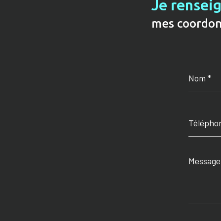
Je rensei
mes coordo
Nom
*
Téléphone
Message
*