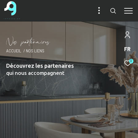
N
o
p
a
t
e
n
a
i
e
FR
ACCUEIL
NOS LIENS
0
Découvrez les partenaires
qui nous accompagnent