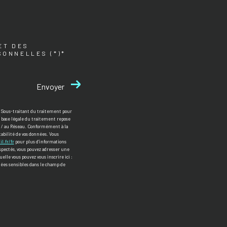
ET DES
SONNELLES (*)*
Envoyer
e Sous-traitant du traitement pour
a base légale du traitement repose
ce / au Réseau. Conformément à la
rtabilité de vos données. Vous
il.fr/fr
pour plus d’informations
respectés, vous pouvez adresser une
elle vous pouvez vous inscrire ici :
nnées sensibles dans le champ de