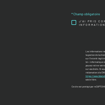
* Champ obligatoire
J'AI PRIS C
INFORMATION
Les informations re
la gestion de la cli
sur l'intérêt légiti
loi « informatique et
pouvez retirer votr
sur vos droits. Si v
réclamation à la CNI
https://www.bloctel
saisie libre.
Ce site est protégé par reCAPTCHA