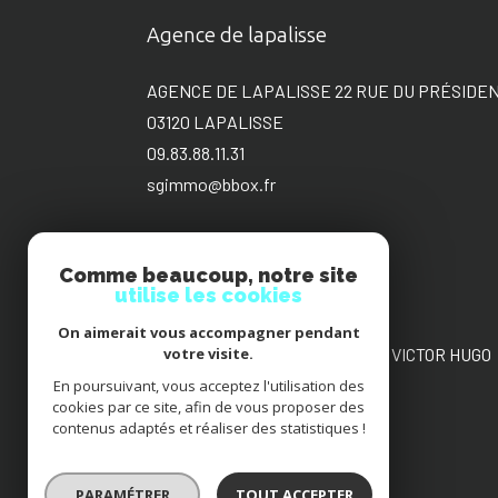
Agence de lapalisse
AGENCE DE LAPALISSE 22 RUE DU PRÉSIDE
03120
LAPALISSE
09.83.88.11.31
sgimmo@bbox.fr
Comme beaucoup, notre site
utilise les cookies
Agence de Roanne
On aimerait vous accompagner pendant
AGENCE DE ROANNE 22 PLACE VICTOR HUGO
votre visite.
42300
ROANNE
En poursuivant, vous acceptez l'utilisation des
cookies par ce site, afin de vous proposer des
09.88.36.17.00
contenus adaptés et réaliser des statistiques !
sgimmo@bbox.fr
PARAMÉTRER
TOUT ACCEPTER