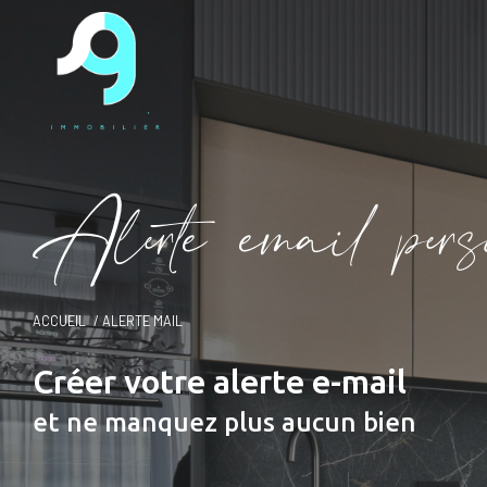
A
l
e
t
e
e
m
a
i
p
e
s
ACCUEIL
ALERTE MAIL
Créer votre alerte e-mail
et ne manquez plus aucun bien