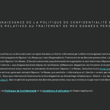
ONNAISSANCE DE LA POLITIQUE DE CONFIDENTIALITÉ 
S RELATIVES AU TRAITEMENT DE MES DONNÉES PER
cueillies sur ce formulaire sont enregistrées dans un fichier informatisé par La Boite Immo agissant comm
entèle/prospects de l'Agence / du Réseau qui reste Responsable du Traitement de vos Données personnelles. L
me de l'Agence / du Réseau. Elles sont conservées jusqu'à demande de suppression et sont destinées à l'Agen
 libertés », vous disposez des droits d’accès, de rectification, d’effacement, d’opposition, de limitation et de po
e consentement à tout moment en contactant directement l’Agence / Le Réseau. Consultez le site
https://cn
ous estimez, après avoir contacté l'Agence / le Réseau, que vos droits « Informatique et Libertés » ne sont pas 
L. Nous vous informons de l’existence de la liste d'opposition au démarchage téléphonique « Bloctel », sur laqu
.gouv.fr
. Dans le cadre de la protection des Données personnelles, nous vous invitons à ne pas inscrire de Do
, les
Politiques de Confidentialité
et es
Conditions d'utilisation
de Google s'appliquent.