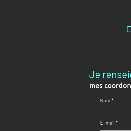
Je rense
mes coordo
Nom
*
E-
mail
*