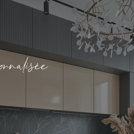
o
n
a
i
é
e