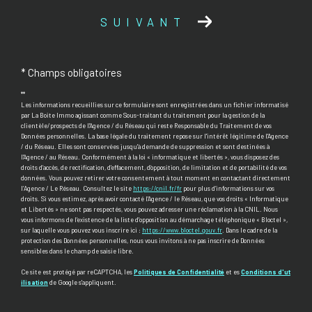
SUIVANT
* Champs obligatoires
**
Les informations recueillies sur ce formulaire sont enregistrées dans un fichier informatisé
par La Boite Immo agissant comme Sous-traitant du traitement pour la gestion de la
clientèle/prospects de l'Agence / du Réseau qui reste Responsable du Traitement de vos
Données personnelles. La base légale du traitement repose sur l'intérêt légitime de l'Agence
/ du Réseau. Elles sont conservées jusqu'à demande de suppression et sont destinées à
l'Agence / au Réseau. Conformément à la loi « informatique et libertés », vous disposez des
droits d’accès, de rectification, d’effacement, d’opposition, de limitation et de portabilité de vos
données. Vous pouvez retirer votre consentement à tout moment en contactant directement
l’Agence / Le Réseau. Consultez le site
https://cnil.fr/fr
pour plus d’informations sur vos
droits. Si vous estimez, après avoir contacté l'Agence / le Réseau, que vos droits « Informatique
et Libertés » ne sont pas respectés, vous pouvez adresser une réclamation à la CNIL. Nous
vous informons de l’existence de la liste d'opposition au démarchage téléphonique « Bloctel »,
sur laquelle vous pouvez vous inscrire ici :
https://www.bloctel.gouv.fr
. Dans le cadre de la
protection des Données personnelles, nous vous invitons à ne pas inscrire de Données
sensibles dans le champ de saisie libre.
Ce site est protégé par reCAPTCHA, les
Politiques de Confidentialité
et es
Conditions d'ut
ilisation
de Google s'appliquent.