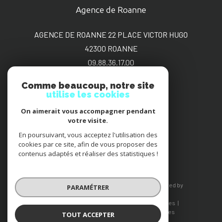
Date de disponibilité *
Agence de Roanne
AGENCE DE ROANNE 22 PLACE VICTOR HUGO
42300
ROANNE
09.88.36.17.00
Vos coordonnées
sgimmo@bbox.fr
Comme beaucoup, notre site
utilise les cookies
Nom et Prénom *
On aimerait vous accompagner pendant
Adhérents
votre visite.
En poursuivant, vous acceptez l'utilisation des
cookies par ce site, afin de vous proposer des
contenus adaptés et réaliser des statistiques !
Téléphone *
© 2026 | Tous droits réservés | Traduction powered by
PARAMÉTRER
Google |
Nos honoraires
Plan du site
Mentions légales
Adresse email *
Admin
Nos liens
Politique RGPD
Cookies
TOUT ACCEPTER