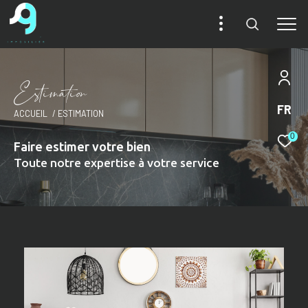
E
s
i
m
a
i
o
FR
ACCUEIL
ESTIMATION
0
Faire estimer votre bien
Toute notre expertise à votre service