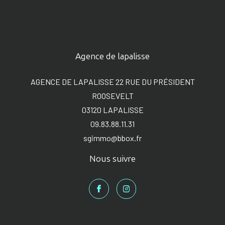
Je souhaite une estimation pour
vendre mon bien
louer mon bien
Agence de lapalisse
AGENCE DE LAPALISSE 22 RUE DU PRÉSIDENT
Je renseigne les informations de
ROOSEVELT
mon bien
03120
LAPALISSE
09.83.88.11.31
Type de bien *
sgimmo@bbox.fr
Sélectionnez le type de bien
Nous suivre
Adresse du bien *