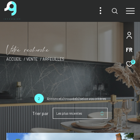
V
o
r
e
r
e
c
e
c
e
FR
ACCUEIL
VENTE
ARFEUILLES
0
2
Annonce(s) trouvée(s) selon vos critères
Trier par
Les plus récentes