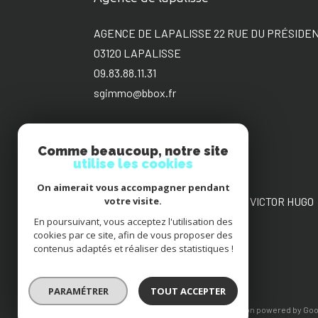
AGENCE DE LAPALISSE 22 RUE DU PRÉSIDE
03120
LAPALISSE
09.83.88.11.31
sgimmo@bbox.fr
Comme beaucoup, notre site
utilise les cookies
Agence de Roanne
On aimerait vous accompagner pendant
AGENCE DE ROANNE 22 PLACE VICTOR HUGO
votre visite.
42300
ROANNE
En poursuivant, vous acceptez l'utilisation des
cookies par ce site, afin de vous proposer des
09.88.36.17.00
contenus adaptés et réaliser des statistiques !
sgimmo@bbox.fr
PARAMÉTRER
TOUT ACCEPTER
© 2026 | Tous droits réservés | Traduction powered by Go