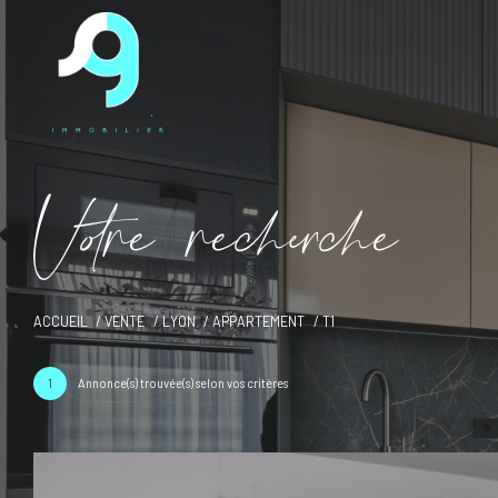
V
o
r
e
r
e
c
e
c
e
ACCUEIL
VENTE
LYON
APPARTEMENT
T1
1
Annonce(s) trouvée(s) selon vos critères