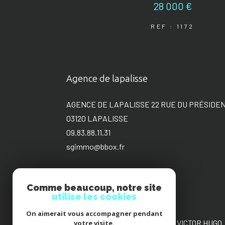
28 000 €
REF : 1172
Agence de lapalisse
AGENCE DE LAPALISSE 22 RUE DU PRÉSIDE
03120
LAPALISSE
09.83.88.11.31
sgimmo@bbox.fr
Comme beaucoup, notre site
utilise les cookies
Agence de Roanne
On aimerait vous accompagner pendant
AGENCE DE ROANNE 22 PLACE VICTOR HUGO
votre visite.