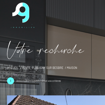
V
o
r
e
r
e
c
e
c
e
ACCUEIL
VENTE
JALIGNY SUR BESBRE
MAISON
3
Annonce(s) trouvée(s) selon vos critères