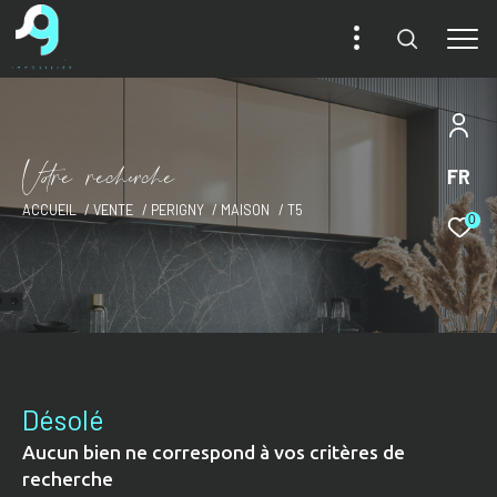
V
o
r
e
r
e
c
e
c
e
FR
ACCUEIL
VENTE
PERIGNY
MAISON
T5
0
Désolé
Aucun bien ne correspond à vos critères de
recherche