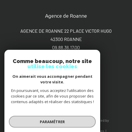
Agence de Roanne
AGENCE DE ROANNE 22 PLACE VICTOR HUGO
42300
ROANNE
09.88.36.17.00
sgimmo@bbox.fr
Comme beaucoup, notre site
utilise les cookies
On aimerait vous accompagner pendant
Adhérents
votre visite.
En poursuivant, vous acceptez l'utilisation des
cookies par ce site, afin de vous proposer des
contenus adaptés et réaliser des statistiques !
© 2026 | Tous droits réservés | Traduction powered by
PARAMÉTRER
Google |
Nos honoraires
Plan du site
Mentions légales