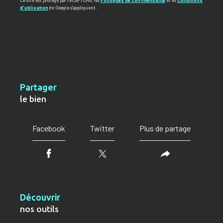
Ce site est protégé par reCAPTCHA, les
Politiques de Confidentialité
et es
Conditions
d'utilisation
de Google s'appliquent.
partager
le bien
Facebook
Twitter
Plus de partage
découvrir
nos outils