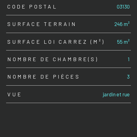
TRAD_ZEPHYR_Caracteristique
TRAD_ZEPHYR_Valeurs
CODE POSTAL
03130
SURFACE TERRAIN
246 m²
SURFACE LOI CARREZ (M²)
55 m²
NOMBRE DE CHAMBRE(S)
1
NOMBRE DE PIÈCES
3
VUE
jardin et rue