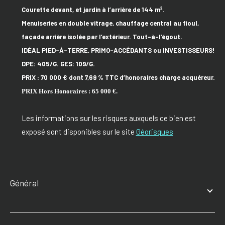
Courette
devant, et
jard
in à l’arrière de 144 m².
Menuiseries en d
ouble vitrage,
chauffage central au fioul,
f
açade
arrière
isolée par l’extérieur
.
Tout-à-l’égo
u
t.
I
DÉAL P
IED-À-TERRE, P
RIMO-ACCÉDANTS
ou INVESTISSEURS!
DPE: 405/G. GES: 109/G.
PRIX : 70 000 € dont 7,69 % TTC d’honoraires charge acquéreur.
PRIX Hors Honoraires : 65 000 €.
Les informations sur les risques auxquels ce bien est
exposé sont disponibles sur le site
Géorisques
général