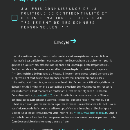
J'AI PRIS CONNAISSANCE DE LA
POLITIQUE DE CONFIDENTIALITÉ ET
DES INFORMATIONS RELATIVES AU
TRAITEMENT DE MES DONNÉES
PERSONNELLES (*)*
Envoyer
Les informations recueillies sur ce formulaire sont enregistrées dans un fichier
informatisé par La Boite Immo agissant comme Sous-traitant du traitement pour la
gestion de la clientèle/prospects de l'Agence / du Réseau qui reste Responsable du
Traitement de vos Données personnelles. La base légale du traitement repose sur
l'intérêt légitime de l'Agence / du Réseau. Elles sont conservées jusqu'à demande de
suppression et sont destinées à l'Agence / au Réseau. Conformément à la loi «
informatique et libertés », vous disposez des droits d’accès, de rectification, d’effacement,
d’opposition, de limitation et de portabilité de vos données. Vous pouvez retirer votre
consentement à tout moment en contactant directement l’Agence / Le Réseau.
Consultez le site
https://cnil.fr/fr
pour plus d’informations sur vos droits. Si vous
estimez, après avoir contacté l'Agence / le Réseau, que vos droits « Informatique et
Libertés » ne sont pas respectés, vous pouvez adresser une réclamation à la CNIL. Nous
vous informons de l’existence de la liste d'opposition au démarchage téléphonique «
Bloctel », sur laquelle vous pouvez vous inscrire ici :
https://www.bloctel.gouv.fr
. Dans le
cadre de la protection des Données personnelles, nous vous invitons à ne pas inscrire de
Données sensibles dans le champ de saisie libre.