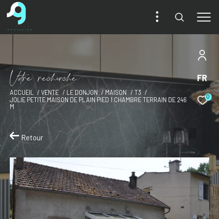
V
o
r
e
r
e
c
e
c
e
FR
ACCUEIL
VENTE
LE DONJON
MAISON
T3
0
JOLIE PETITE MAISON DE PLAIN PIED 1 CHAMBRE TERRAIN DE 246
M
Retour