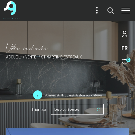
V
o
r
e
r
e
c
e
c
e
FR
ACCUEIL
VENTE
ST MARTIN D ESTREAUX
0
2
Annonce(s) trouvée(s) selon vos critères
Trier par
Les plus récentes