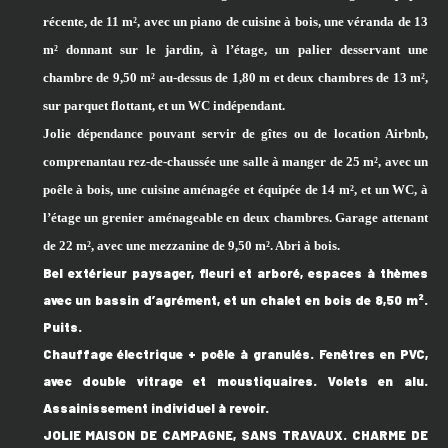
récente, de 11 m², avec
un
piano
de cuisine
à bois, une véranda de 13
m² donnant sur le jardin, à l’étage, un palier desservant une
chambre de 9,50 m² au-dessus de 1,80 m et deux chambres de 13 m²,
sur parquet flottant, et un WC indépendant.
Jolie dépendance
pouvant servir de gîtes ou de location
A
irbnb,
comprenant
au rez-de-chaussée
une salle à manger de 25 m², avec
un
poêle à bois, une cuisine aménagée et équipée de 14 m²
, et un WC, à
l’étage un grenier aménageable
en
deux chambres. Garage attenant
de 22 m², avec une mezzanine de 9,50 m². Abri
à
bois.
Bel e
xtérieur paysager,
fleuri et arboré,
espaces à thèmes
avec
un bassin d’agrément,
et
un chalet en bois de
8,50
m².
Puits.
Chauffage électrique + poêle à granulés. Fenêtres en PVC,
avec double vitrage et moustiquaires. Volets en alu.
Assainissement individuel à revoir.
JOLIE MAISON DE CAMPAGNE,
SANS TRAVAUX. CHARME DE