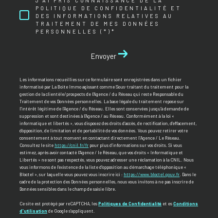
J'AI PRIS CONNAISSANCE DE LA
POLITIQUE DE CONFIDENTIALITÉ ET
DES INFORMATIONS RELATIVES AU
TRAITEMENT DE MES DONNÉES
PERSONNELLES (*)*
Envoyer
Les informations recueillies sur ce formulaire sont enregistrées dans un fichier
informatisé par La Boite Immo agissant comme Sous-traitant du traitement pour la
gestion de la clientèle/prospects de l'Agence / du Réseau qui reste Responsable du
Traitement de vos Données personnelles. La base légale du traitement repose sur
l'intérêt légitime de l'Agence / du Réseau. Elles sont conservées jusqu'à demande de
suppression et sont destinées à l'Agence / au Réseau. Conformément à la loi «
informatique et libertés », vous disposez des droits d’accès, de rectification, d’effacement,
d’opposition, de limitation et de portabilité de vos données. Vous pouvez retirer votre
consentement à tout moment en contactant directement l’Agence / Le Réseau.
Consultez le site
https://cnil.fr/fr
pour plus d’informations sur vos droits. Si vous
estimez, après avoir contacté l'Agence / le Réseau, que vos droits « Informatique et
Libertés » ne sont pas respectés, vous pouvez adresser une réclamation à la CNIL. Nous
vous informons de l’existence de la liste d'opposition au démarchage téléphonique «
Bloctel », sur laquelle vous pouvez vous inscrire ici :
https://www.bloctel.gouv.fr
. Dans le
cadre de la protection des Données personnelles, nous vous invitons à ne pas inscrire de
Données sensibles dans le champ de saisie libre.
Ce site est protégé par reCAPTCHA, les
Politiques de Confidentialité
et es
Conditions
d'utilisation
de Google s'appliquent.