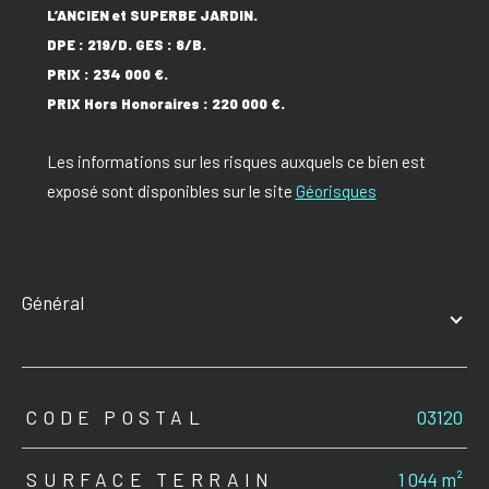
L’ANCIEN et SUPERBE JARDIN.
DPE : 219/D. GES : 8/B.
PRIX :
234 000 €.
PRIX Hors Honoraires :
220 000 €.
Les informations sur les risques auxquels ce bien est
exposé sont disponibles sur le site
Géorisques
général
TRAD_ZEPHYR_Caracteristique
TRAD_ZEPHYR_Valeurs
CODE POSTAL
03120
SURFACE TERRAIN
1 044 m²