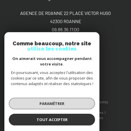
AGENCE DE ROANNE 22 PLACE VICTOR HUGO
42300
ROANNE
09.88.36.17.00
sgimmo@bbox.fr
Comme beaucoup, notre site
utilise les cookies
On aimerait vous accompagner pendant
Adhérents
votre visite.
En poursuivant, vous acceptez l'utilisation des
cookies par ce site, afin de vous proposer des
contenus adaptés et réaliser des statistiques !
© 2026 | Tous droits réservés | Traduction powered by
PARAMÉTRER
Google |
Nos honoraires
Plan du site
Mentions légales
Admin
Nos liens
Politique RGPD
Cookies
TOUT ACCEPTER