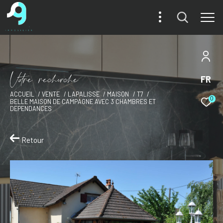
V
o
r
e
r
e
c
e
c
e
FR
ACCUEIL
VENTE
LAPALISSE
MAISON
T7
0
BELLE MAISON DE CAMPAGNE AVEC 3 CHAMBRES ET
DEPENDANCES
Retour