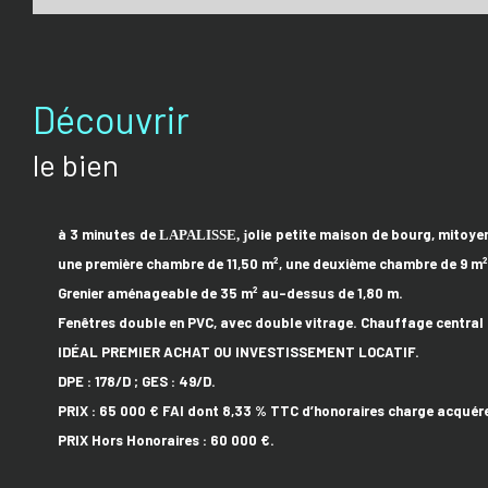
découvrir
le bien
à 3 minutes de
olie petite maison de bourg, mitoye
L
APALISSE, j
une première chambre de 11,50 m², une deuxième chambre de 9 m² d
Grenier aménageable de 35 m² au-dessus de 1,80 m.
Fenêtres double en PVC, avec double vitrage. Chauffage central 
IDÉAL PREMIER ACHAT OU INVESTISSEMENT LOCATIF.
DPE : 178/D ; GES : 49/D.
PRIX : 65 000 € FAI dont 8,33 % TTC d’honoraires charge acquére
PRIX Hors Honoraires : 60 000 €.