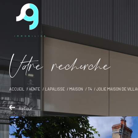
V
o
r
e
r
e
c
e
c
e
ACCUEIL
VENTE
LAPALISSE
MAISON
T4
JOLIE MAISON DE VILL
Retour