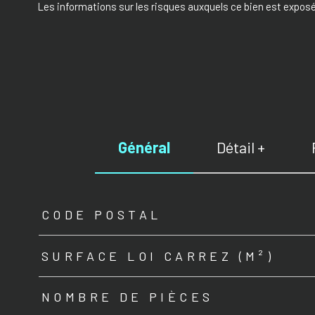
Les informations sur les risques auxquels ce bien est exposé
Général
Détail +
TRAD_ZEPHYR_Caracteristique
TRAD_ZEPHYR_Valeurs
CODE POSTAL
SURFACE LOI CARREZ (M²)
NOMBRE DE PIÈCES