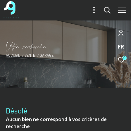
V
o
r
e
r
e
c
e
c
e
FR
ACCUEIL
VENTE
GARAGE
0
Désolé
Aucun bien ne correspond à vos critères de
recherche