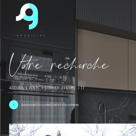
V
o
r
e
r
e
c
e
c
e
ACCUEIL
VENTE
SORBIER
FERME
T7
1
Annonce(s) trouvée(s) selon vos critères