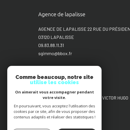
Agence de lapalisse
AGENCE DE LAPALISSE 22 RUE DU PRÉSIDE
03120
LAPALISSE
09.83.88.11.31
sgimmo@bbox.fr
Comme beaucoup, notre site
utilise les cookies
Agence de Roanne
On aimerait vous accompagner pendant
AGENCE DE ROANNE 22 PLACE VICTOR HUGO
votre visite.
42300
ROANNE
En poursuivant, vous acceptez l'utilisation des
cookies par ce site, afin de vous proposer des
09.88.36.17.00
contenus adaptés et réaliser des statistiques !
sgimmo@bbox.fr