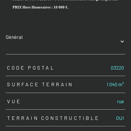
PRIX Hors Honoraires : 10 000 €.
général
TRAD_ZEPHYR_Caracteristique
TRAD_ZEPHYR_Valeurs
CODE POSTAL
03220
SURFACE TERRAIN
1 040 m²
VUE
rue
TERRAIN CONSTRUCTIBLE
OUI