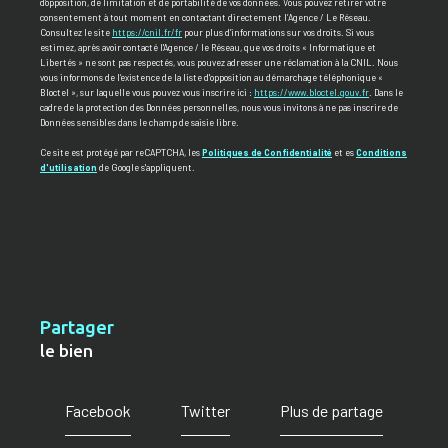
d’opposition, de limitation et de portabilité de vos données. Vous pouvez retirer votre
consentement à tout moment en contactant directement l’Agence / Le Réseau.
Consultez le site
https://cnil.fr/fr
pour plus d’informations sur vos droits. Si vous
estimez, après avoir contacté l'Agence / le Réseau, que vos droits « Informatique et
Libertés » ne sont pas respectés, vous pouvez adresser une réclamation à la CNIL. Nous
vous informons de l’existence de la liste d'opposition au démarchage téléphonique «
Bloctel », sur laquelle vous pouvez vous inscrire ici :
https://www.bloctel.gouv.fr
. Dans le
cadre de la protection des Données personnelles, nous vous invitons à ne pas inscrire de
Données sensibles dans le champ de saisie libre.
Ce site est protégé par reCAPTCHA, les
Politiques de Confidentialité
et es
Conditions
d'utilisation
de Google s'appliquent.
partager
le bien
Facebook
Twitter
Plus de partage