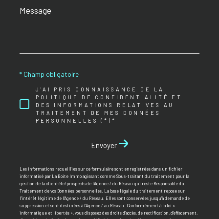
Message
*
* Champ obligatoire
J'AI PRIS CONNAISSANCE DE LA
POLITIQUE DE CONFIDENTIALITÉ ET
DES INFORMATIONS RELATIVES AU
TRAITEMENT DE MES DONNÉES
PERSONNELLES (*)*
Envoyer
Les informations recueillies sur ce formulaire sont enregistrées dans un fichier
informatisé par La Boite Immo agissant comme Sous-traitant du traitement pour la
gestion de la clientèle/prospects de l'Agence / du Réseau qui reste Responsable du
Traitement de vos Données personnelles. La base légale du traitement repose sur
l'intérêt légitime de l'Agence / du Réseau. Elles sont conservées jusqu'à demande de
suppression et sont destinées à l'Agence / au Réseau. Conformément à la loi «
informatique et libertés », vous disposez des droits d’accès, de rectification, d’effacement,