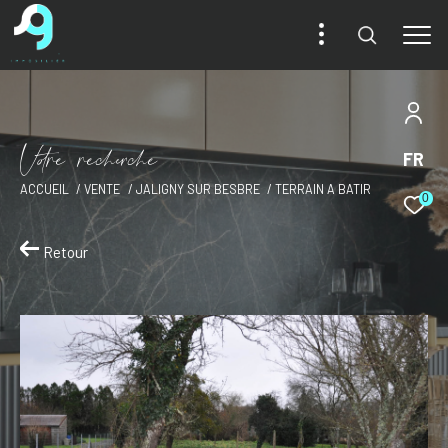
V
o
r
e
r
e
c
e
c
e
FR
ACCUEIL
VENTE
JALIGNY SUR BESBRE
TERRAIN A BATIR
0
Retour