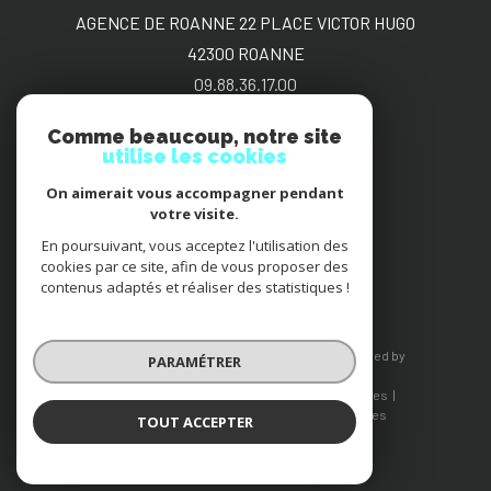
AGENCE DE ROANNE 22 PLACE VICTOR HUGO
42300
ROANNE
09.88.36.17.00
sgimmo@bbox.fr
Comme beaucoup, notre site
utilise les cookies
On aimerait vous accompagner pendant
Adhérents
votre visite.
En poursuivant, vous acceptez l'utilisation des
cookies par ce site, afin de vous proposer des
contenus adaptés et réaliser des statistiques !
© 2026 | Tous droits réservés | Traduction powered by
PARAMÉTRER
Google |
Nos honoraires
Plan du site
Mentions légales
Admin
Nos liens
Politique RGPD
Cookies
TOUT ACCEPTER