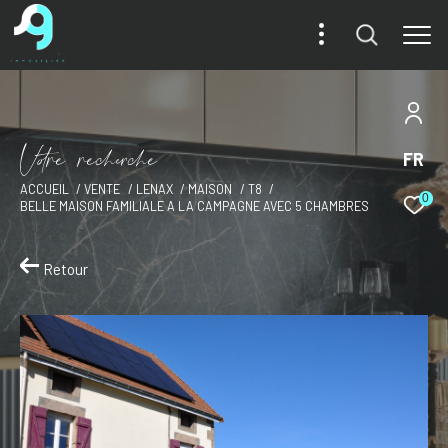
V
o
r
e
r
e
c
e
c
e
FR
ACCUEIL
VENTE
LENAX
MAISON
T8
0
BELLE MAISON FAMILIALE A LA CAMPAGNE AVEC 5 CHAMBRES
Retour