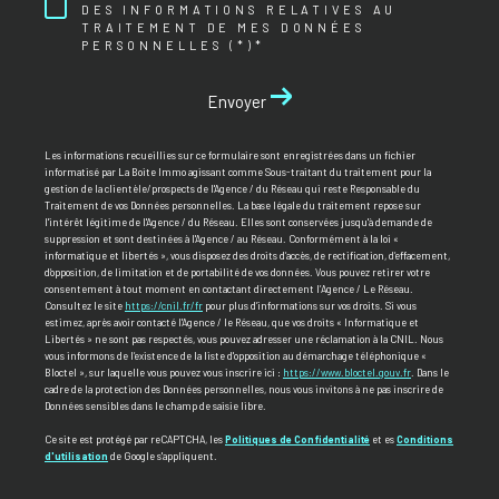
DES INFORMATIONS RELATIVES AU
TRAITEMENT DE MES DONNÉES
PERSONNELLES (*)*
Envoyer
Les informations recueillies sur ce formulaire sont enregistrées dans un fichier
informatisé par La Boite Immo agissant comme Sous-traitant du traitement pour la
gestion de la clientèle/prospects de l'Agence / du Réseau qui reste Responsable du
Traitement de vos Données personnelles. La base légale du traitement repose sur
l'intérêt légitime de l'Agence / du Réseau. Elles sont conservées jusqu'à demande de
suppression et sont destinées à l'Agence / au Réseau. Conformément à la loi «
informatique et libertés », vous disposez des droits d’accès, de rectification, d’effacement,
d’opposition, de limitation et de portabilité de vos données. Vous pouvez retirer votre
consentement à tout moment en contactant directement l’Agence / Le Réseau.
Consultez le site
https://cnil.fr/fr
pour plus d’informations sur vos droits. Si vous
estimez, après avoir contacté l'Agence / le Réseau, que vos droits « Informatique et
Libertés » ne sont pas respectés, vous pouvez adresser une réclamation à la CNIL. Nous
vous informons de l’existence de la liste d'opposition au démarchage téléphonique «
Bloctel », sur laquelle vous pouvez vous inscrire ici :
https://www.bloctel.gouv.fr
. Dans le
cadre de la protection des Données personnelles, nous vous invitons à ne pas inscrire de
Données sensibles dans le champ de saisie libre.
Ce site est protégé par reCAPTCHA, les
Politiques de Confidentialité
et es
Conditions
d'utilisation
de Google s'appliquent.