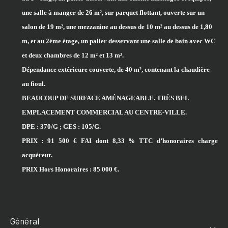
une salle à manger de 26 m², sur parquet flottant, ouvert
e
sur un
salon de 19 m²,
une
mezzanine au dessus de 10 m² au dessus de 1,80
m, et au 2éme étage, un palier desservant une salle de bain avec WC
et deux chambres de 12 m² et 13 m².
D
épendance extérieure couverte, de 40 m²,
contenant la
chaudière
au fioul.
BEAUCOUP DE
SURFACE
AMÉNAGEABLE.
TRÈS
BEL
EMPLACEMENT
COMMERCIAL
AU
CENTRE-VILLE.
DPE : 370/G ; GES : 105/G.
PRIX : 91 500 € FAI dont 8,33 % TTC d’honoraires charge
acquéreur.
PRIX Hors Honoraires : 85 000 €.
général