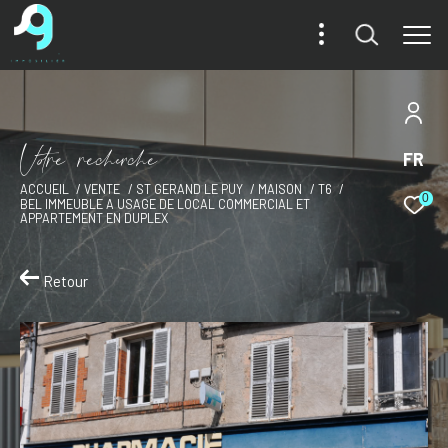
V
o
r
e
r
e
c
e
c
e
FR
ACCUEIL
VENTE
ST GERAND LE PUY
MAISON
T6
0
BEL IMMEUBLE A USAGE DE LOCAL COMMERCIAL ET
APPARTEMENT EN DUPLEX
Retour