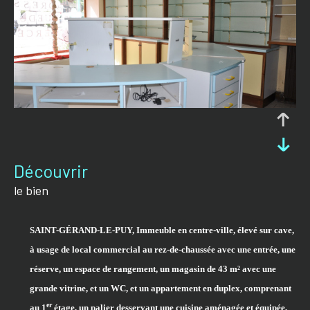
découvrir
le bien
SAINT-G
É
RAND-LE-PUY
,
Immeub
le
en
centre-ville
,
élevé sur cave,
à usage de
local commercial au rez-de-chaussée
avec un
e entrée, une
réserve, un espace de rangement, un magasin de 43 m² avec
une
grande vitrine, et un WC,
et
un appartement en duplex,
comprenant
er
au 1
étage, un palier desservant une cuisine aménagée et équipée,