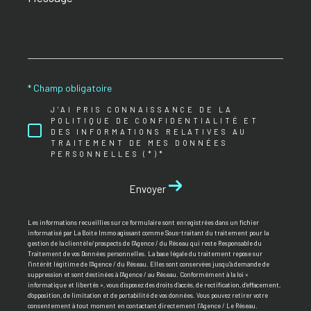
*
* Champ obligatoire
J'AI PRIS CONNAISSANCE DE LA
POLITIQUE DE CONFIDENTIALITÉ ET
DES INFORMATIONS RELATIVES AU
TRAITEMENT DE MES DONNÉES
PERSONNELLES (*)*
Envoyer
Les informations recueillies sur ce formulaire sont enregistrées dans un fichier
informatisé par La Boite Immo agissant comme Sous-traitant du traitement pour la
gestion de la clientèle/prospects de l'Agence / du Réseau qui reste Responsable du
Traitement de vos Données personnelles. La base légale du traitement repose sur
l'intérêt légitime de l'Agence / du Réseau. Elles sont conservées jusqu'à demande de
suppression et sont destinées à l'Agence / au Réseau. Conformément à la loi «
informatique et libertés », vous disposez des droits d’accès, de rectification, d’effacement,
d’opposition, de limitation et de portabilité de vos données. Vous pouvez retirer votre
consentement à tout moment en contactant directement l’Agence / Le Réseau.