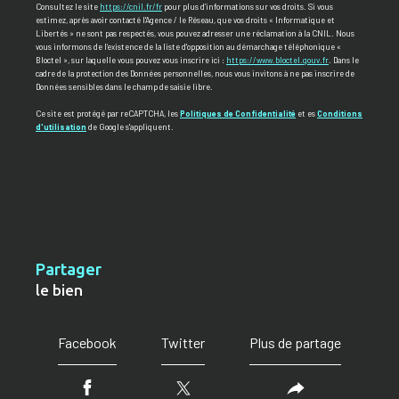
Consultez le site
https://cnil.fr/fr
pour plus d’informations sur vos droits. Si vous
estimez, après avoir contacté l'Agence / le Réseau, que vos droits « Informatique et
Libertés » ne sont pas respectés, vous pouvez adresser une réclamation à la CNIL. Nous
vous informons de l’existence de la liste d'opposition au démarchage téléphonique «
Bloctel », sur laquelle vous pouvez vous inscrire ici :
https://www.bloctel.gouv.fr
. Dans le
cadre de la protection des Données personnelles, nous vous invitons à ne pas inscrire de
Données sensibles dans le champ de saisie libre.
Ce site est protégé par reCAPTCHA, les
Politiques de Confidentialité
et es
Conditions
d'utilisation
de Google s'appliquent.
partager
le bien
Facebook
Twitter
Plus de partage