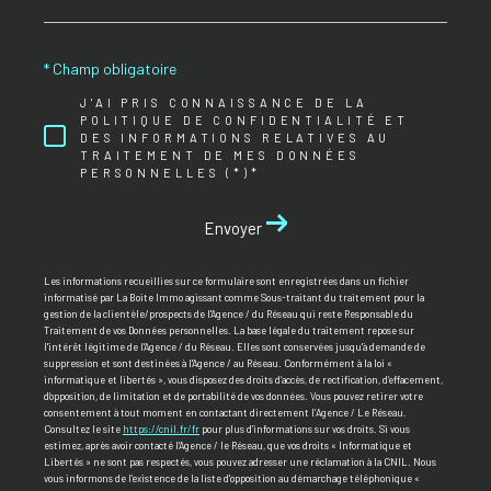
* Champ obligatoire
J'AI PRIS CONNAISSANCE DE LA
POLITIQUE DE CONFIDENTIALITÉ ET
DES INFORMATIONS RELATIVES AU
TRAITEMENT DE MES DONNÉES
PERSONNELLES (*)*
Envoyer
Les informations recueillies sur ce formulaire sont enregistrées dans un fichier
informatisé par La Boite Immo agissant comme Sous-traitant du traitement pour la
gestion de la clientèle/prospects de l'Agence / du Réseau qui reste Responsable du
Traitement de vos Données personnelles. La base légale du traitement repose sur
l'intérêt légitime de l'Agence / du Réseau. Elles sont conservées jusqu'à demande de
suppression et sont destinées à l'Agence / au Réseau. Conformément à la loi «
informatique et libertés », vous disposez des droits d’accès, de rectification, d’effacement,
d’opposition, de limitation et de portabilité de vos données. Vous pouvez retirer votre
consentement à tout moment en contactant directement l’Agence / Le Réseau.
Consultez le site
https://cnil.fr/fr
pour plus d’informations sur vos droits. Si vous
estimez, après avoir contacté l'Agence / le Réseau, que vos droits « Informatique et
Libertés » ne sont pas respectés, vous pouvez adresser une réclamation à la CNIL. Nous
vous informons de l’existence de la liste d'opposition au démarchage téléphonique «