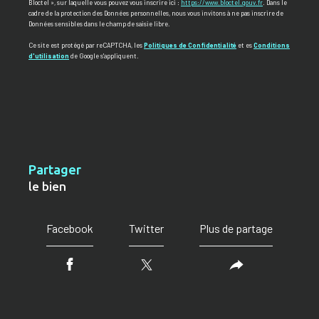
Bloctel », sur laquelle vous pouvez vous inscrire ici :
https://www.bloctel.gouv.fr
. Dans le
cadre de la protection des Données personnelles, nous vous invitons à ne pas inscrire de
Données sensibles dans le champ de saisie libre.
Ce site est protégé par reCAPTCHA, les
Politiques de Confidentialité
et es
Conditions
d'utilisation
de Google s'appliquent.
partager
le bien
Facebook
Twitter
Plus de partage