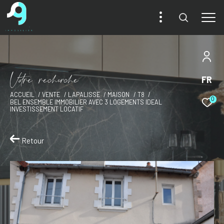
V
o
r
e
r
e
c
e
c
e
FR
ACCUEIL
VENTE
LAPALISSE
MAISON
T8
0
BEL ENSEMBLE IMMOBILIER AVEC 3 LOGEMENTS IDEAL
INVESTISSEMENT LOCATIF
Retour