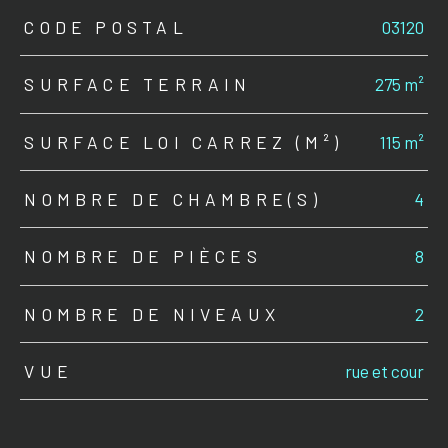
TRAD_ZEPHYR_Caracteristique
TRAD_ZEPHYR_Valeurs
CODE POSTAL
03120
SURFACE TERRAIN
275 m²
SURFACE LOI CARREZ (M²)
115 m²
NOMBRE DE CHAMBRE(S)
4
NOMBRE DE PIÈCES
8
NOMBRE DE NIVEAUX
2
VUE
rue et cour