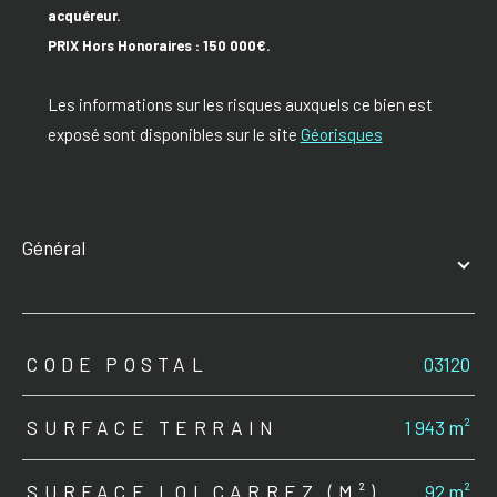
acquéreur.
PRIX Hors Honoraires : 150 000€.
Les informations sur les risques auxquels ce bien est
exposé sont disponibles sur le site
Géorisques
général
TRAD_ZEPHYR_Caracteristique
TRAD_ZEPHYR_Valeurs
CODE POSTAL
03120
SURFACE TERRAIN
1 943 m²
SURFACE LOI CARREZ (M²)
92 m²