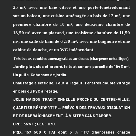
25 m²,
avec
une
baie vitrée et
une
porte-fenêtre
donnant
sur un balcon
, une cuisine aménagée
en bois
de 12 m
²
, une
première
chambre de 10 m², une deuxième chambre de
13,50 m² avec
un
placard, une troisième chambre de 11,50
m², une salle de bain de 6 ,50 m²,
avec
une
baignoire et
une
cabine de douche,
et un WC indépendant.
Très beaux c
ombles aménageables
au-dessus
(charpente métallique).
Jardin plat, clos et arboré, le tout sur une parcelle de 1943 m².
Un puits. Cabanons de jardin.
Chauffage électrique. Tout à l’égout. Fenêtres double vitrage
en bois ou PVC à l’étage.
JOLIE MAISON TRADITIONNELLE PROCHE DU CENTRE-VILLE.
QUARTIER
L. PRÉVOIR DES TRAVAUX D’ISOLATION
RÉSIDEN
TIE
ET DE RAFRAÎCHISSEMENT. À VISITER SANS TARDER.
DPE : 357/F ; GES : 11/C.
PRIX: 157 500 € FAI dont 5 % TTC d’honoraires charge