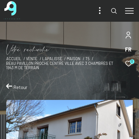
V
o
r
e
r
e
c
e
c
e
FR
ACCUEIL
VENTE
LAPALISSE
MAISON
T5
0
BEAU PAVILLON PROCHE CENTRE VILLE AVEC 3 CHAMBRES ET
1943 M DE TERRAIN
Retour