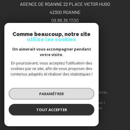
AGENCE DE ROANNE 22 PLACE VICTOR HUGO
42300
ROANNE
09.88.36.17.00
sgimmo@bbox.fr
Comme beaucoup, notre site
utilise les cookies
On aimerait vous accompagner pendant
Adhérents
votre visite.
En poursuivant, vous acceptez l'utilisation des
cookies par ce site, afin de vous proposer des
contenus adaptés et réaliser des statistiques !
© 2026 | Tous droits réservés | Traduction powered by
PARAMÉTRER
Google |
Nos honoraires
Plan du site
Mentions légales
Admin
Nos liens
Politique RGPD
Cookies
TOUT ACCEPTER