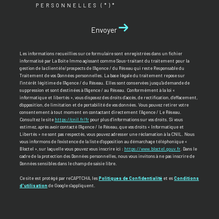
PERSONNELLES (*)*
Envoyer
Les informations recueillies sur ce formulaire sont enregistrées dans un fichier
informatisé par La Boite Immo agissant comme Sous-traitant du traitement pour la
gestion de la clientèle/prospects de l'Agence / du Réseau qui reste Responsable du
Traitement de vos Données personnelles. La base légale du traitement repose sur
l'intérêt légitime de l'Agence / du Réseau. Elles sont conservées jusqu'à demande de
suppression et sont destinées à l'Agence / au Réseau. Conformément à la loi «
informatique et libertés », vous disposez des droits d’accès, de rectification, d’effacement,
d’opposition, de limitation et de portabilité de vos données. Vous pouvez retirer votre
consentement à tout moment en contactant directement l’Agence / Le Réseau.
Consultez le site
https://cnil.fr/fr
pour plus d’informations sur vos droits. Si vous
estimez, après avoir contacté l'Agence / le Réseau, que vos droits « Informatique et
Libertés » ne sont pas respectés, vous pouvez adresser une réclamation à la CNIL. Nous
vous informons de l’existence de la liste d'opposition au démarchage téléphonique «
Bloctel », sur laquelle vous pouvez vous inscrire ici :
https://www.bloctel.gouv.fr
. Dans le
cadre de la protection des Données personnelles, nous vous invitons à ne pas inscrire de
Données sensibles dans le champ de saisie libre.
Ce site est protégé par reCAPTCHA, les
Politiques de Confidentialité
et es
Conditions
d'utilisation
de Google s'appliquent.